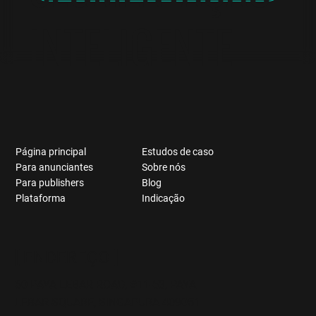
INTELIGENTE
Página principal
Estudos de caso
Para anunciantes
Sobre nós
Para publishers
Blog
Plataforma
Indicação
[ ENDEREÇO ]
60 PAYA LEBAR ROAD, #11-53, PAYA
LEBAR SQUARE, SINGAPURA 409051