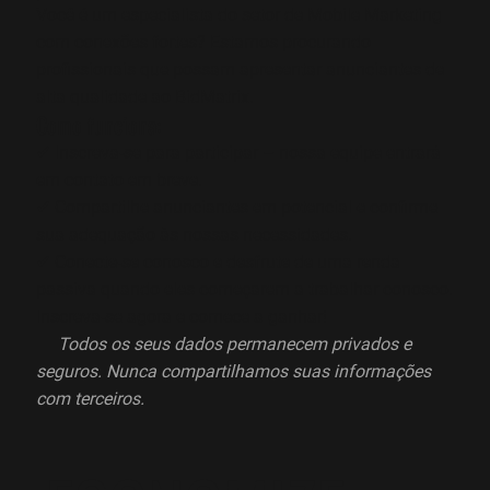
Você é um especialista do setor de Mobile Marketing
com conexões fortes? Estamos procurando
profissionais que possam apresentar anunciantes de
alta qualidade ao BidMatrix.
Como funciona:
✔ Inscreva-se para participar – nossa equipe entrará
em contato em breve.
✔ Compartilhe anunciantes em potencial e confirme
sua adequação às nossas necessidades.
✔ Conecte-se conosco e desfrute de uma renda
passiva quando eles começarem a trabalhar conosco.
Inscreva-se agora e comece a ganhar!
📌
Todos os seus dados permanecem privados e
seguros. Nunca compartilhamos suas informações
com terceiros.