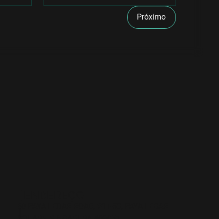
Próximo
[ ENDEREÇO
60 PAYA LEBAR ROAD, #11-53, PAYA LEBAR
]
SQUARE, SINGAPURA 409051