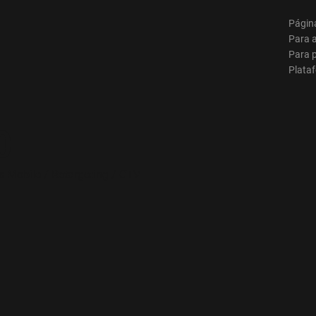
Página
Para 
Para p
Plata
o
s Mobile / Retargeting / CTV