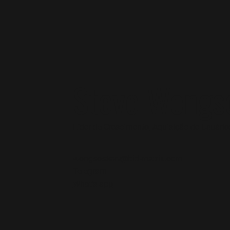
Steve Wongs
Líder de Crescimento, Aquisição de Usuário
wongsosteve@bid-matrix.com
Telegram
What's app