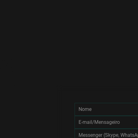
$$
 DE
M