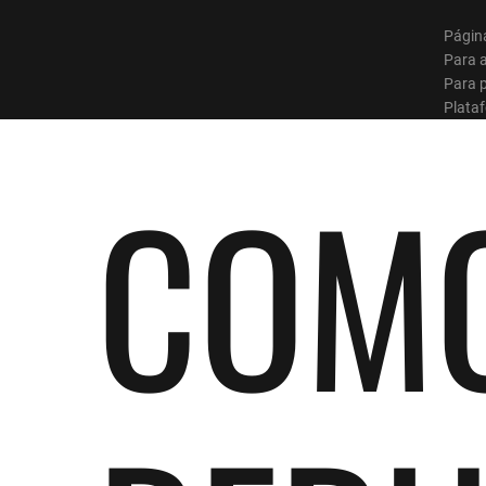
Página
Para 
Para p
Plata
COM