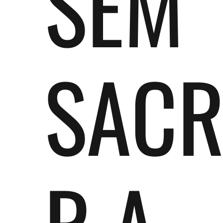
SEM
SACR