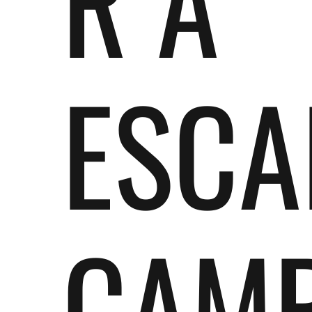
R A
ESCA
CAM