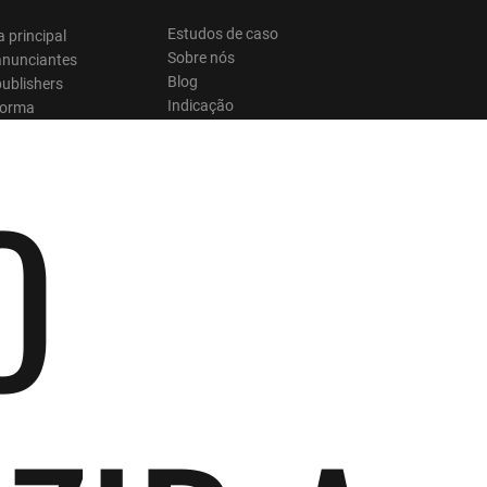
Estudos de caso
 principal
Sobre nós
anunciantes
Blog
ublishers
Indicação
forma
O