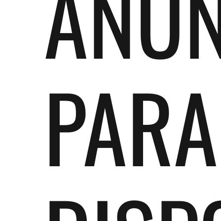
ANÚN
PARA